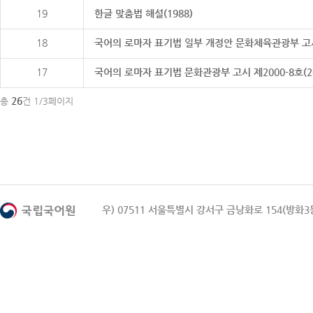
19
한글 맞춤법 해설(1988)
18
국어의 로마자 표기법 일부 개정안 문화체육관광부 고시 제20
17
국어의 로마자 표기법 문화관광부 고시 제2000-8호(2000
26
총
건 1/3페이지
우) 07511 서울특별시 강서구 금낭화로 154(방화3동