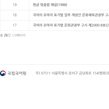
19
한글 맞춤법 해설(1988)
18
국어의 로마자 표기법 일부 개정안 문화체육관광부 고시 제20
17
국어의 로마자 표기법 문화관광부 고시 제2000-8호(2000
26
총
건 1/3페이지
우) 07511 서울특별시 강서구 금낭화로 154(방화3동