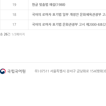
19
한글 맞춤법 해설(1988)
18
국어의 로마자 표기법 일부 개정안 문화체육관광부 고시 제20
17
국어의 로마자 표기법 문화관광부 고시 제2000-8호(2000
26
총
건 1/3페이지
우) 07511 서울특별시 강서구 금낭화로 154(방화3동