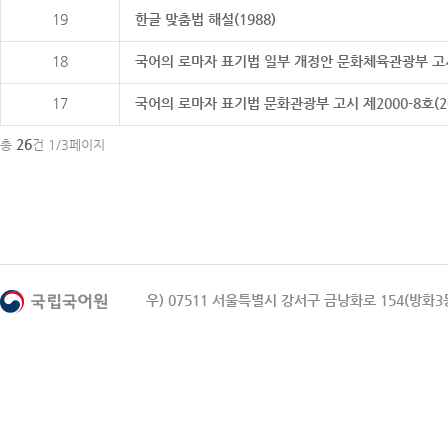
19
한글 맞춤법 해설(1988)
18
국어의 로마자 표기법 일부 개정안 문화체육관광부 고시 제20
17
국어의 로마자 표기법 문화관광부 고시 제2000-8호(2000
26
총
건 1/3페이지
우) 07511 서울특별시 강서구 금낭화로 154(방화3동