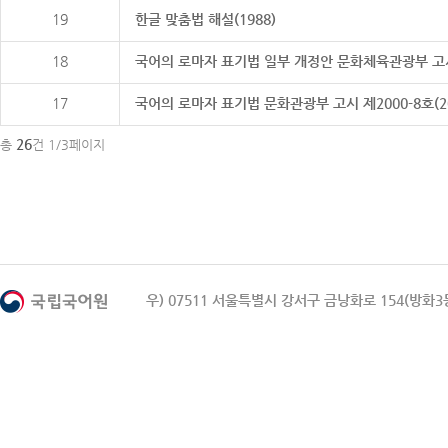
19
한글 맞춤법 해설(1988)
18
국어의 로마자 표기법 일부 개정안 문화체육관광부 고시 제20
17
국어의 로마자 표기법 문화관광부 고시 제2000-8호(2000
26
총
건 1/3페이지
우) 07511 서울특별시 강서구 금낭화로 154(방화3동