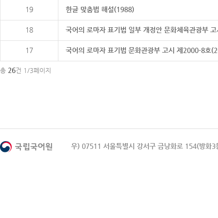
19
한글 맞춤법 해설(1988)
18
국어의 로마자 표기법 일부 개정안 문화체육관광부 고시 제20
17
국어의 로마자 표기법 문화관광부 고시 제2000-8호(2000
26
총
건 1/3페이지
우) 07511 서울특별시 강서구 금낭화로 154(방화3동