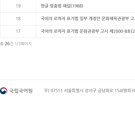
19
한글 맞춤법 해설(1988)
18
국어의 로마자 표기법 일부 개정안 문화체육관광부 고시 제20
17
국어의 로마자 표기법 문화관광부 고시 제2000-8호(2000
26
총
건 1/3페이지
우) 07511 서울특별시 강서구 금낭화로 154(방화3동