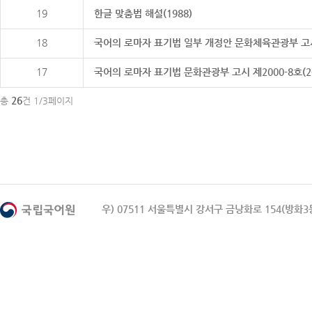
19
한글 맞춤법 해설(1988)
18
국어의 로마자 표기법 일부 개정안 문화체육관광부 고시 제20
17
국어의 로마자 표기법 문화관광부 고시 제2000-8호(2000
26
총
건 1/3페이지
우) 07511 서울특별시 강서구 금낭화로 154(방화3동