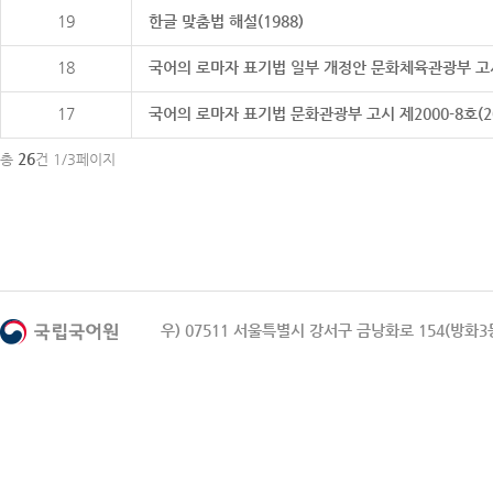
19
한글 맞춤법 해설(1988)
18
국어의 로마자 표기법 일부 개정안 문화체육관광부 고시 제20
17
국어의 로마자 표기법 문화관광부 고시 제2000-8호(2000
26
총
건 1/3페이지
우) 07511 서울특별시 강서구 금낭화로 154(방화3동