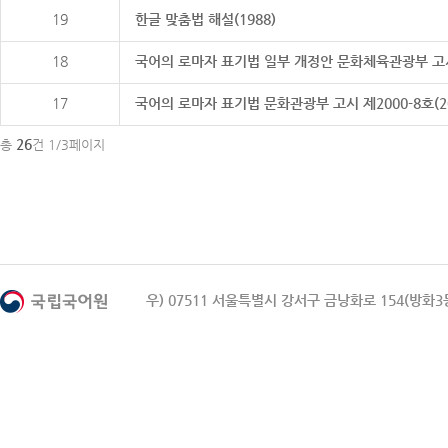
19
한글 맞춤법 해설(1988)
18
국어의 로마자 표기법 일부 개정안 문화체육관광부 고시 제20
17
국어의 로마자 표기법 문화관광부 고시 제2000-8호(2000
26
총
건 1/3페이지
우) 07511 서울특별시 강서구 금낭화로 154(방화3동