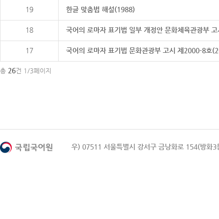
19
한글 맞춤법 해설(1988)
18
국어의 로마자 표기법 일부 개정안 문화체육관광부 고시 제20
17
국어의 로마자 표기법 문화관광부 고시 제2000-8호(2000
26
총
건 1/3페이지
우) 07511 서울특별시 강서구 금낭화로 154(방화3동