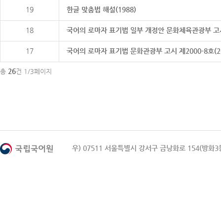
19
한글 맞춤법 해설(1988)
18
국어의 로마자 표기법 일부 개정안 문화체육관광부 고시 제20
17
국어의 로마자 표기법 문화관광부 고시 제2000-8호(2000
26
총
건 1/3페이지
우) 07511 서울특별시 강서구 금낭화로 154(방화3동