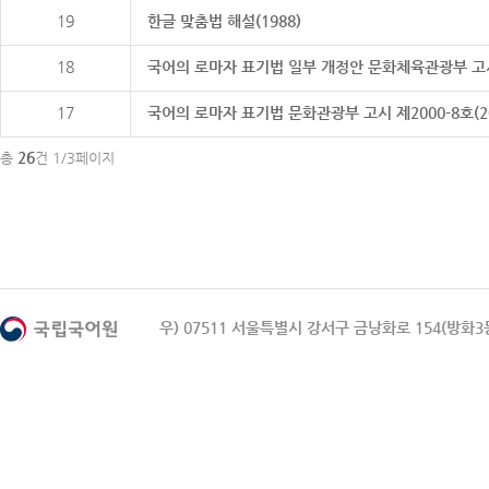
19
한글 맞춤법 해설(1988)
18
국어의 로마자 표기법 일부 개정안 문화체육관광부 고시 제20
17
국어의 로마자 표기법 문화관광부 고시 제2000-8호(2000
26
총
건 1/3페이지
우) 07511 서울특별시 강서구 금낭화로 154(방화3동