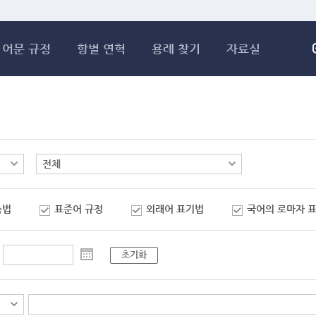
메인콘텐츠 바로가기
어문 규정
항별 연혁
용례 찾기
자료실
춤법
표준어 규정
외래어 표기법
국어의 로마자 
초기화