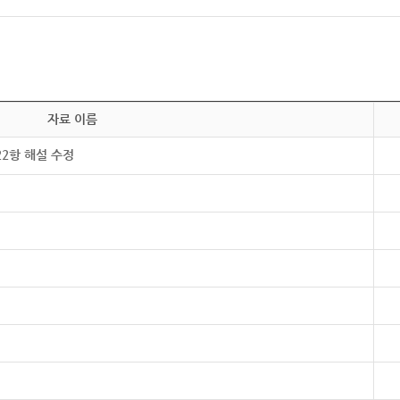
자료 이름
22항 해설 수정