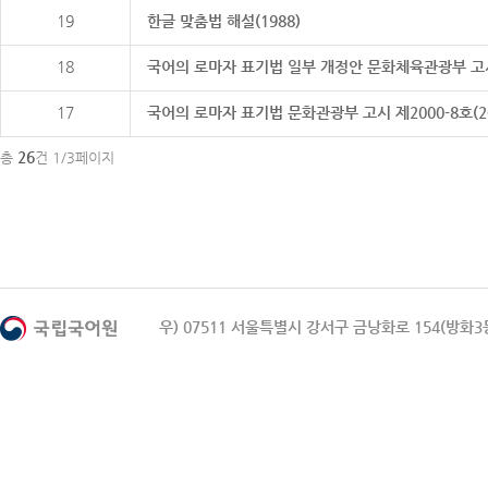
19
한글 맞춤법 해설(1988)
18
국어의 로마자 표기법 일부 개정안 문화체육관광부 고시 제20
17
국어의 로마자 표기법 문화관광부 고시 제2000-8호(2000
26
총
건 1/3페이지
우) 07511 서울특별시 강서구 금낭화로 154(방화3동