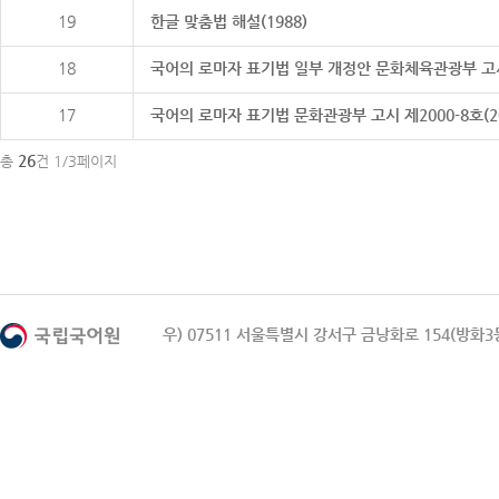
19
한글 맞춤법 해설(1988)
18
국어의 로마자 표기법 일부 개정안 문화체육관광부 고시 제20
17
국어의 로마자 표기법 문화관광부 고시 제2000-8호(2000
26
총
건 1/3페이지
우) 07511 서울특별시 강서구 금낭화로 154(방화3동