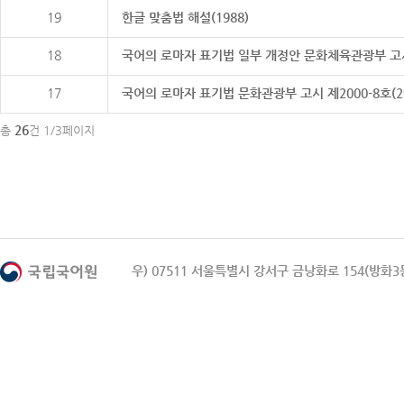
19
한글 맞춤법 해설(1988)
18
국어의 로마자 표기법 일부 개정안 문화체육관광부 고시 제20
17
국어의 로마자 표기법 문화관광부 고시 제2000-8호(2000
26
총
건 1/3페이지
우) 07511 서울특별시 강서구 금낭화로 154(방화3동