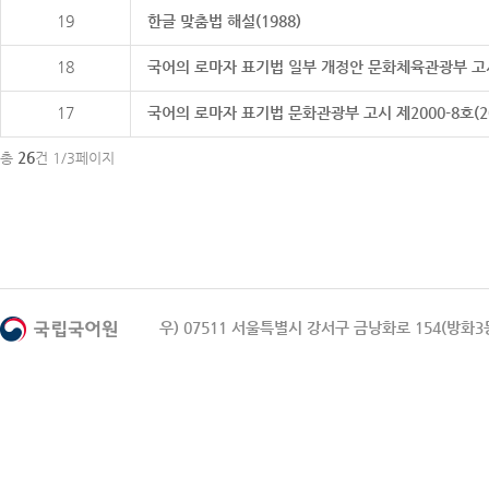
19
한글 맞춤법 해설(1988)
18
국어의 로마자 표기법 일부 개정안 문화체육관광부 고시 제20
17
국어의 로마자 표기법 문화관광부 고시 제2000-8호(2000
26
총
건 1/3페이지
우) 07511 서울특별시 강서구 금낭화로 154(방화3동