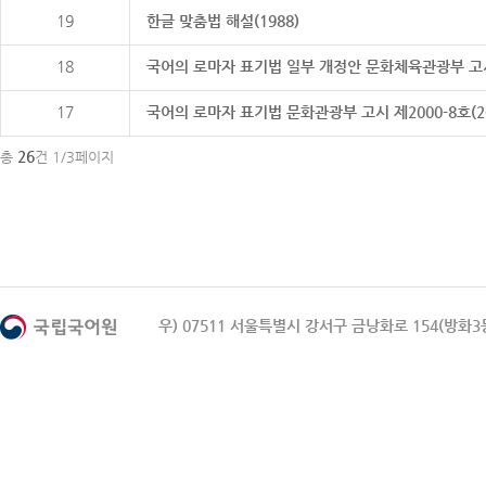
19
한글 맞춤법 해설(1988)
18
국어의 로마자 표기법 일부 개정안 문화체육관광부 고시 제20
17
국어의 로마자 표기법 문화관광부 고시 제2000-8호(2000
26
총
건 1/3페이지
우) 07511 서울특별시 강서구 금낭화로 154(방화3동