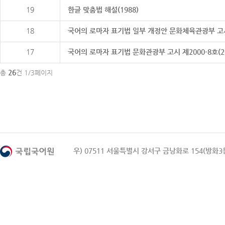
19
한글 맞춤법 해설(1988)
18
국어의 로마자 표기법 일부 개정안 문화체육관광부 고시 제20
17
국어의 로마자 표기법 문화관광부 고시 제2000-8호(2000
26
총
건 1/3페이지
우) 07511 서울특별시 강서구 금낭화로 154(방화3동