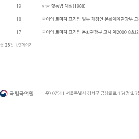
19
한글 맞춤법 해설(1988)
18
국어의 로마자 표기법 일부 개정안 문화체육관광부 고시 제20
17
국어의 로마자 표기법 문화관광부 고시 제2000-8호(2000
26
총
건 1/3페이지
우) 07511 서울특별시 강서구 금낭화로 154(방화3동