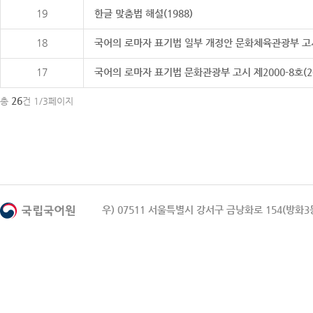
19
한글 맞춤법 해설(1988)
18
국어의 로마자 표기법 일부 개정안 문화체육관광부 고시 제20
17
국어의 로마자 표기법 문화관광부 고시 제2000-8호(2000
26
총
건 1/3페이지
우) 07511 서울특별시 강서구 금낭화로 154(방화3동