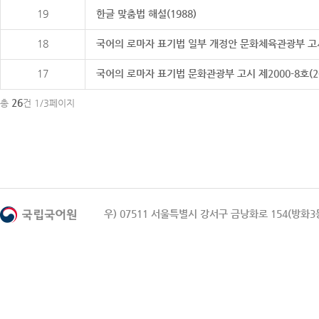
19
한글 맞춤법 해설(1988)
18
국어의 로마자 표기법 일부 개정안 문화체육관광부 고시 제20
17
국어의 로마자 표기법 문화관광부 고시 제2000-8호(2000
26
총
건 1/3페이지
우) 07511 서울특별시 강서구 금낭화로 154(방화3동