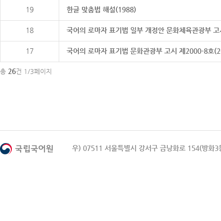
19
한글 맞춤법 해설(1988)
18
국어의 로마자 표기법 일부 개정안 문화체육관광부 고시 제20
17
국어의 로마자 표기법 문화관광부 고시 제2000-8호(2000
26
총
건 1/3페이지
우) 07511 서울특별시 강서구 금낭화로 154(방화3동