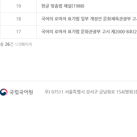
19
한글 맞춤법 해설(1988)
18
국어의 로마자 표기법 일부 개정안 문화체육관광부 고시 제20
17
국어의 로마자 표기법 문화관광부 고시 제2000-8호(2000
26
총
건 1/3페이지
우) 07511 서울특별시 강서구 금낭화로 154(방화3동