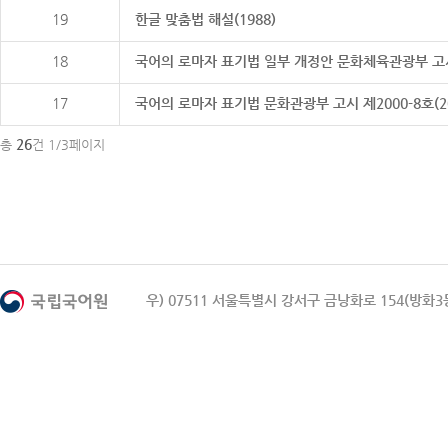
19
한글 맞춤법 해설(1988)
18
국어의 로마자 표기법 일부 개정안 문화체육관광부 고시 제20
17
국어의 로마자 표기법 문화관광부 고시 제2000-8호(2000
26
총
건 1/3페이지
우) 07511 서울특별시 강서구 금낭화로 154(방화3동