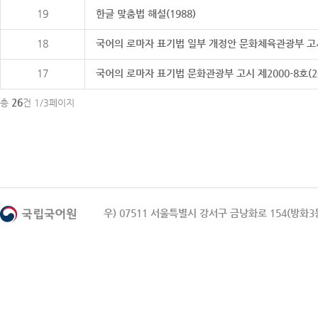
19
한글 맞춤법 해설(1988)
18
국어의 로마자 표기법 일부 개정안 문화체육관광부 고시 제20
17
국어의 로마자 표기법 문화관광부 고시 제2000-8호(2000
26
총
건 1/3페이지
우) 07511 서울특별시 강서구 금낭화로 154(방화3동