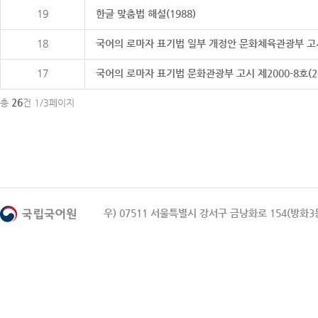
19
한글 맞춤법 해설(1988)
18
국어의 로마자 표기법 일부 개정안 문화체육관광부 고시 제20
17
국어의 로마자 표기법 문화관광부 고시 제2000-8호(2000
26
총
건 1/3페이지
우) 07511 서울특별시 강서구 금낭화로 154(방화3동