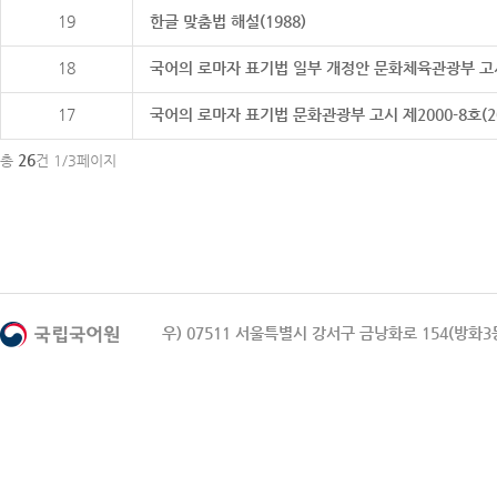
19
한글 맞춤법 해설(1988)
18
국어의 로마자 표기법 일부 개정안 문화체육관광부 고시 제20
17
국어의 로마자 표기법 문화관광부 고시 제2000-8호(2000
26
총
건 1/3페이지
우) 07511 서울특별시 강서구 금낭화로 154(방화3동