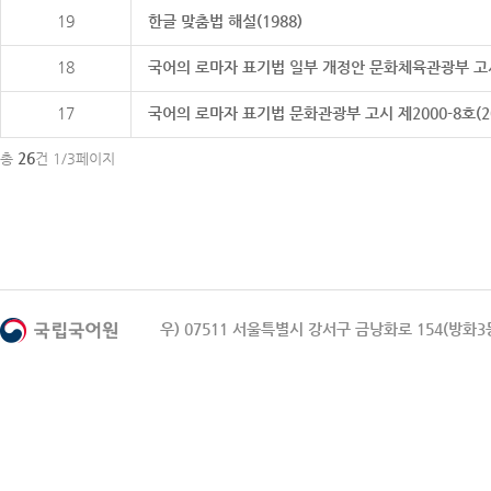
19
한글 맞춤법 해설(1988)
18
국어의 로마자 표기법 일부 개정안 문화체육관광부 고시 제20
17
국어의 로마자 표기법 문화관광부 고시 제2000-8호(2000
26
총
건 1/3페이지
우) 07511 서울특별시 강서구 금낭화로 154(방화3동