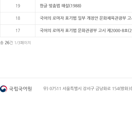
19
한글 맞춤법 해설(1988)
18
국어의 로마자 표기법 일부 개정안 문화체육관광부 고시 제20
17
국어의 로마자 표기법 문화관광부 고시 제2000-8호(2000
26
총
건 1/3페이지
우) 07511 서울특별시 강서구 금낭화로 154(방화3동