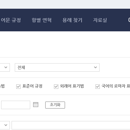
메인콘텐츠 바로가기
어문 규정
항별 연혁
용례 찾기
자료실
춤법
표준어 규정
외래어 표기법
국어의 로마자 
초기화