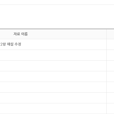
자료 이름
22항 해설 수정