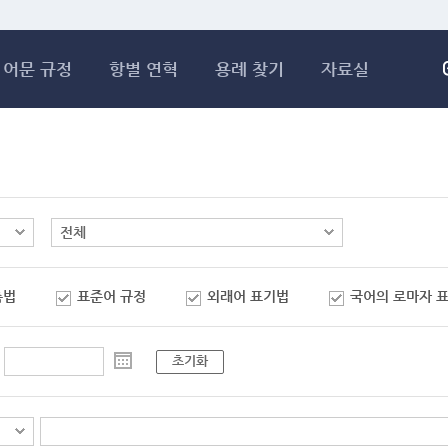
메인콘텐츠 바로가기
어문 규정
항별 연혁
용례 찾기
자료실
춤법
표준어 규정
외래어 표기법
국어의 로마자 
초기화