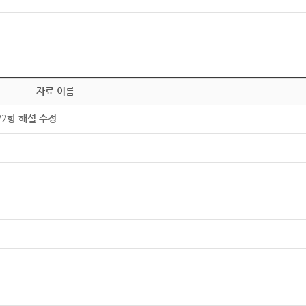
자료 이름
22항 해설 수정