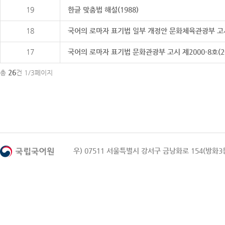
19
한글 맞춤법 해설(1988)
18
국어의 로마자 표기법 일부 개정안 문화체육관광부 고시 제20
17
국어의 로마자 표기법 문화관광부 고시 제2000-8호(2000
26
총
건 1/3페이지
우) 07511 서울특별시 강서구 금낭화로 154(방화3동