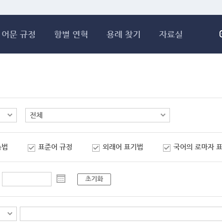
메인콘텐츠 바로가기
어문 규정
항별 연혁
용례 찾기
자료실
춤법
표준어 규정
외래어 표기법
국어의 로마자 
초기화