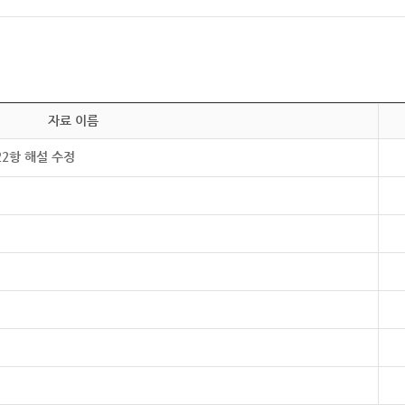
자료 이름
22항 해설 수정