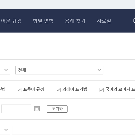
메인콘텐츠 바로가기
어문 규정
항별 연혁
용례 찾기
자료실
춤법
표준어 규정
외래어 표기법
국어의 로마자 
초기화