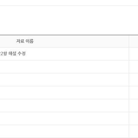
자료 이름
22항 해설 수정