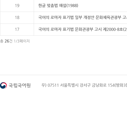
19
한글 맞춤법 해설(1988)
18
국어의 로마자 표기법 일부 개정안 문화체육관광부 고시 제20
17
국어의 로마자 표기법 문화관광부 고시 제2000-8호(2000
26
총
건 1/3페이지
우) 07511 서울특별시 강서구 금낭화로 154(방화3동