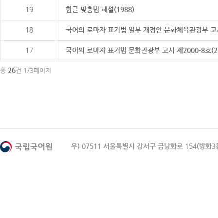
19
한글 맞춤법 해설(1988)
18
국어의 로마자 표기법 일부 개정안 문화체육관광부 고시 제20
17
국어의 로마자 표기법 문화관광부 고시 제2000-8호(2000
26
총
건 1/3페이지
우) 07511 서울특별시 강서구 금낭화로 154(방화3동