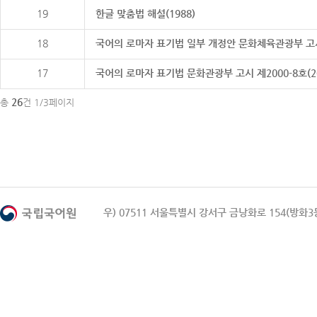
19
한글 맞춤법 해설(1988)
18
국어의 로마자 표기법 일부 개정안 문화체육관광부 고시 제20
17
국어의 로마자 표기법 문화관광부 고시 제2000-8호(2000
26
총
건 1/3페이지
우) 07511 서울특별시 강서구 금낭화로 154(방화3동