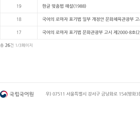
19
한글 맞춤법 해설(1988)
18
국어의 로마자 표기법 일부 개정안 문화체육관광부 고시 제20
17
국어의 로마자 표기법 문화관광부 고시 제2000-8호(2000
26
총
건 1/3페이지
우) 07511 서울특별시 강서구 금낭화로 154(방화3동