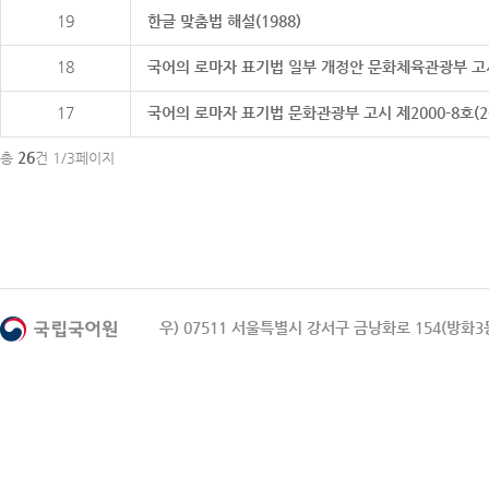
19
한글 맞춤법 해설(1988)
18
국어의 로마자 표기법 일부 개정안 문화체육관광부 고시 제20
17
국어의 로마자 표기법 문화관광부 고시 제2000-8호(2000
26
총
건 1/3페이지
우) 07511 서울특별시 강서구 금낭화로 154(방화3동