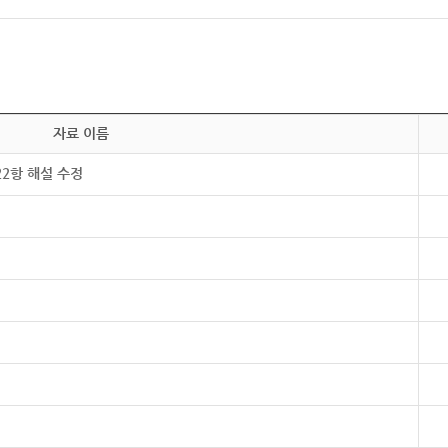
자료 이름
22항 해설 수정