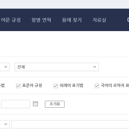
메인콘텐츠 바로가기
어문 규정
항별 연혁
용례 찾기
자료실
춤법
표준어 규정
외래어 표기법
국어의 로마자 
초기화