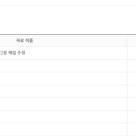
자료 이름
22항 해설 수정