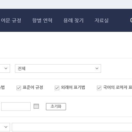
메인콘텐츠 바로가기
어문 규정
항별 연혁
용례 찾기
자료실
춤법
표준어 규정
외래어 표기법
국어의 로마자 
초기화