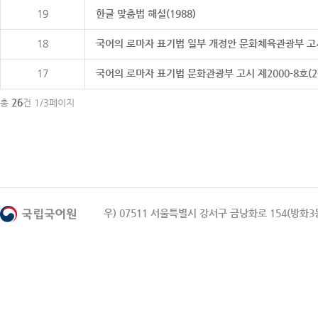
19
한글 맞춤법 해설(1988)
18
국어의 로마자 표기법 일부 개정안 문화체육관광부 고시 제20
17
국어의 로마자 표기법 문화관광부 고시 제2000-8호(2000
26
총
건 1/3페이지
우) 07511 서울특별시 강서구 금낭화로 154(방화3동