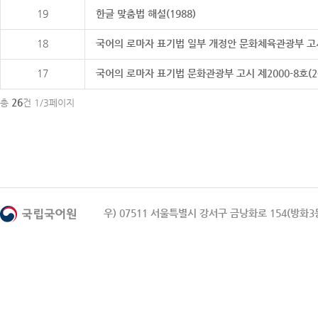
19
한글 맞춤법 해설(1988)
18
국어의 로마자 표기법 일부 개정안 문화체육관광부 고시 제20
17
국어의 로마자 표기법 문화관광부 고시 제2000-8호(2000
26
총
건 1/3페이지
우) 07511 서울특별시 강서구 금낭화로 154(방화3동