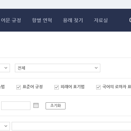
메인콘텐츠 바로가기
어문 규정
항별 연혁
용례 찾기
자료실
춤법
표준어 규정
외래어 표기법
국어의 로마자 
초기화