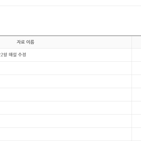
자료 이름
22항 해설 수정