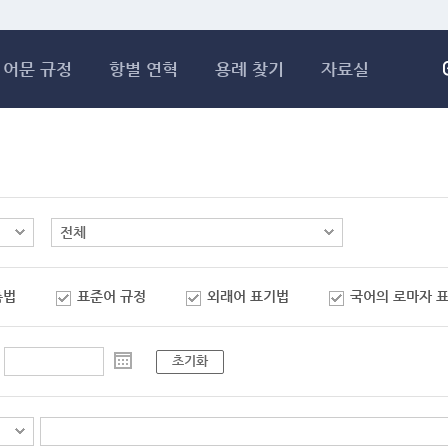
메인콘텐츠 바로가기
어문 규정
항별 연혁
용례 찾기
자료실
춤법
표준어 규정
외래어 표기법
국어의 로마자 
초기화