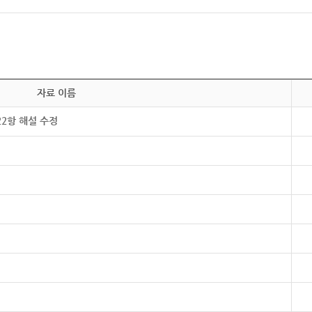
자료 이름
22항 해설 수정