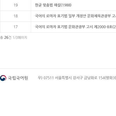
19
한글 맞춤법 해설(1988)
18
국어의 로마자 표기법 일부 개정안 문화체육관광부 고시 제20
17
국어의 로마자 표기법 문화관광부 고시 제2000-8호(2000
26
총
건 1/3페이지
우) 07511 서울특별시 강서구 금낭화로 154(방화3동