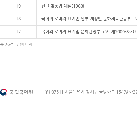
19
한글 맞춤법 해설(1988)
18
국어의 로마자 표기법 일부 개정안 문화체육관광부 고시 제20
17
국어의 로마자 표기법 문화관광부 고시 제2000-8호(2000
26
총
건 1/3페이지
우) 07511 서울특별시 강서구 금낭화로 154(방화3동