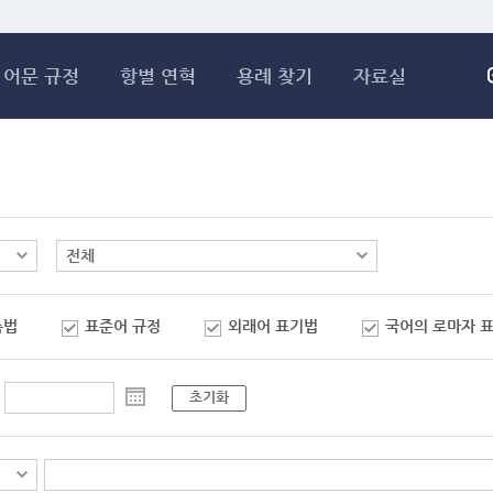
메인콘텐츠 바로가기
어문 규정
항별 연혁
용례 찾기
자료실
춤법
표준어 규정
외래어 표기법
국어의 로마자 
초기화