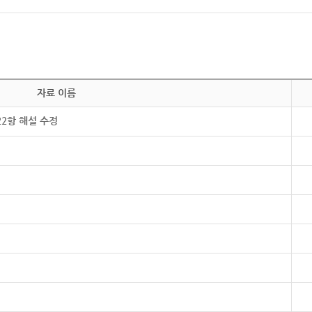
자료 이름
22항 해설 수정